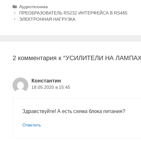
Р
Аудиотехника
Н
у
ПРЕОБРАЗОВАТЕЛЬ RS232 ИНТЕРФЕЙСА В RS485
а
б
ЭЛЕКТРОННАЯ НАГРУЗКА
в
р
и
и
г
к
а
и
ц
2 комментария к “УСИЛИТЕЛИ НА ЛАМПАХ
и
я
з
а
Константин
п
18.05.2020 в 15:45
и
с
и
Здравствуйте! А есть схема блока питания?
Ответить