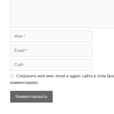
н
т
а
р
и
й
И
м
я
E
m
a
С
i
а
l
й
Сохранить моё имя, email и адрес сайта в этом б
т
комментариев.