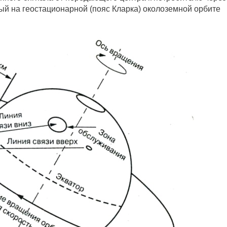
ый на геостационарной (пояс Кларка) околоземной орбите