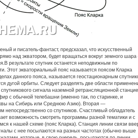
еный и писатель-фантаст, предсказал, что искусственный
рямо над экватором, будет вращаться вокруг земного шара 
ля.В результате спутник останется неподвижным по
ти. Этот экваториальный пояс называется поясом Кларка
еделах данного пояса, называется геостационарным спутник
тся дугой орбиты. Следует разделять две области применен
 спутникового сигнала наземной ретрансляционной станци
ир с обычной телебашни (именно так, по старинке, и
квы на Сибирь или Среднюю Азию). Вторая —
м непосредственно со спутников. Счастливый обладатель
ает возможность смотреть программы разной тематики и с
ся к нашей схеме (пояс Кларка). Станция линии связи вве
гналы с нее посылаются на разных частотах (обычно выше
гналами, которые, в свою очередь, посылаются по линии