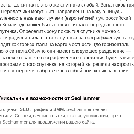
есть, где сигнал с этого же спутника слабый. Зона покрытия
Передатчики могут быть направлены на какую-нибудь
вленность называют лучами (европейский луч, российский
и Земли, где может быть принят сигнал с определенного
путника. Определить зону покрытия спутника можно с
и радиосигнала с этого спутника на географическую карту
дят как горизонтали на карте местности, где горизонталь 
ого сигнала.Обычно они имеют следующее разделение —
азом, от вашего географического положения будет зависе
рограмм с того спутника, на который вы решили настроить
йти в интернете, набрав через любой поисковик название
Уникальные возможности от SeoHammer
м оценки:
SEO, Трафик и SMM.
SeoHammer делает
тием. Ссылки, вечные ссылки, статьи, упоминания, пресс-
л SeoHammer для продвижения вашего сайта.