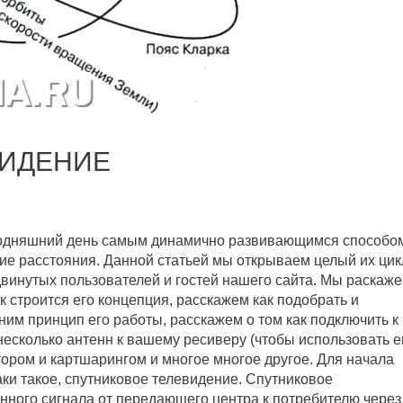
ВИДЕНИЕ
годняшний день самым динамично развивающимся способо
ие расстояния. Данной статьей мы открываем целый их цик
винутых пользователей и гостей нашего сайта. Мы раскаж
ак строится его концепция, расскажем как подобрать и
сним принцип его работы, расскажем о том как подключить к
несколько антенн к вашему ресиверу (чтобы использовать е
тором и картшарингом и многое многое другое. Для начала
аки такое, спутниковое телевидение. Спутниковое
нного сигнала от передающего центра к потребителю через