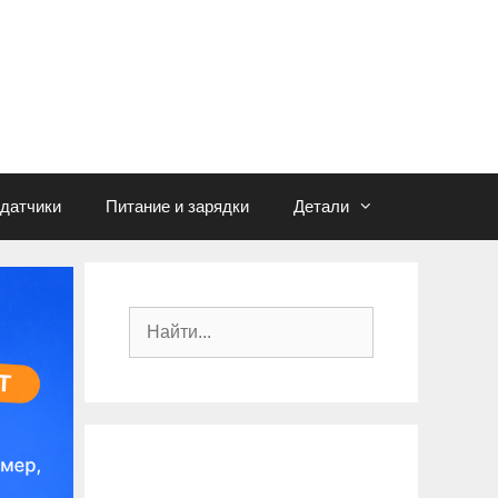
едатчики
Питание и зарядки
Детали
П
о
и
с
к
: