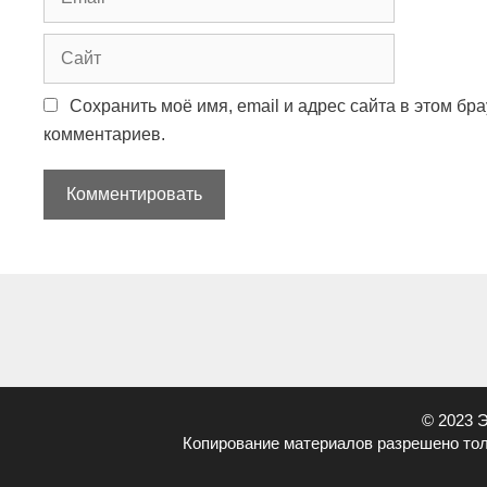
m
a
С
i
а
l
й
Сохранить моё имя, email и адрес сайта в этом б
т
комментариев.
© 2023 
Копирование материалов разрешено тол