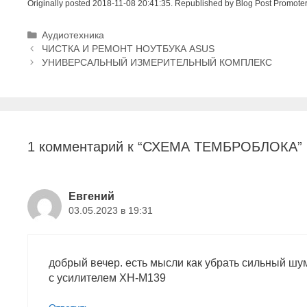
Originally posted 2018-11-08 20:41:35. Republished by Blog Post Promote
Р
Аудиотехника
Н
у
ЧИСТКА И РЕМОНТ НОУТБУКА ASUS
а
б
УНИВЕРСАЛЬНЫЙ ИЗМЕРИТЕЛЬНЫЙ КОМПЛЕКС
в
р
и
и
г
к
а
и
ц
1 комментарий к “СХЕМА ТЕМБРОБЛОКА”
и
я
з
а
Евгений
п
03.05.2023 в 19:31
и
с
и
добрый вечер. есть мысли как убрать сильный шум
с усилителем XH-M139