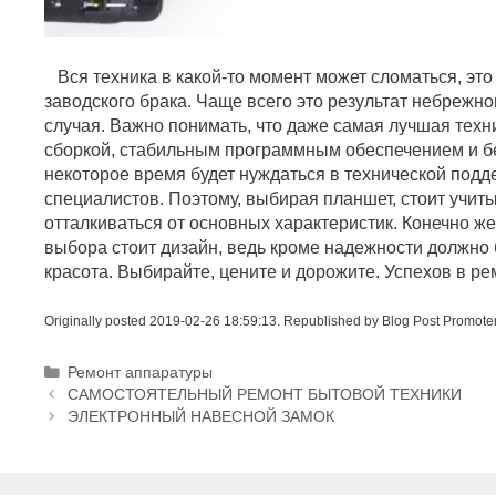
Вся техника в какой-то момент может сломаться, это
заводского брака. Чаще всего это результат небрежн
случая. Важно понимать, что даже самая лучшая техн
сборкой, стабильным программным обеспечением и 
некоторое время будет нуждаться в технической под
специалистов. Поэтому, выбирая планшет, стоит учиты
отталкиваться от основных характеристик. Конечно же
выбора стоит дизайн, ведь кроме надежности должно б
красота. Выбирайте, цените и дорожите. Успехов в ре
Originally posted 2019-02-26 18:59:13. Republished by Blog Post Promote
Р
Ремонт аппаратуры
Н
у
САМОСТОЯТЕЛЬНЫЙ РЕМОНТ БЫТОВОЙ ТЕХНИКИ
а
б
ЭЛЕКТРОННЫЙ НАВЕСНОЙ ЗАМОК
в
р
и
и
г
к