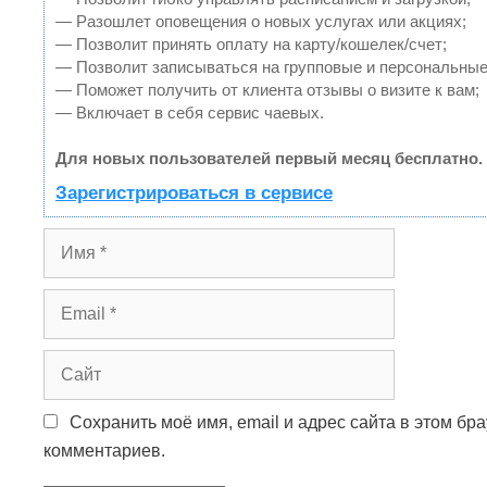
— Разошлет оповещения о новых услугах или акциях;
— Позволит принять оплату на карту/кошелек/счет;
— Позволит записываться на групповые и персональные
— Поможет получить от клиента отзывы о визите к вам;
— Включает в себя сервис чаевых.
Для новых пользователей первый месяц бесплатно.
Зарегистрироваться в сервисе
И
м
я
E
m
a
С
i
а
l
й
Сохранить моё имя, email и адрес сайта в этом б
т
комментариев.