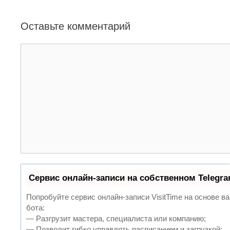
а
и
ц
Оставьте комментарий
и
я
з
К
а
о
п
м
и
м
с
е
и
н
т
а
р
и
й
Сервис онлайн-записи на собственном Telegr
Попробуйте сервис онлайн-записи VisitTime на основе ва
бота:
— Разгрузит мастера, специалиста или компанию;
— Позволит гибко управлять расписанием и загрузкой;