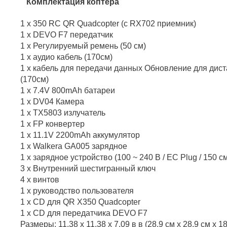
Комплектация коптера
1 х 350 RC QR Quadcopter (с RX702 приемник)
1 х DEVO F7 передатчик
1 х Регулируемый ремень (50 см)
1 х аудио кабель (170см)
1 х кабель для передачи данных Обновление для дис
(170см)
1 х 7.4V 800mAh батареи
1 х DV04 Камера
1 х TX5803 излучатель
1 х FP конвертер
1 х 11.1V 2200mAh аккумулятор
1 х Walkera GA005 зарядное
1 х зарядное устройство (100 ~ 240 В / ЕС Plug / 150 с
3 х Внутренний шестигранный ключ
4 х винтов
1 х руководство пользователя
1 х CD для QR X350 Quadcopter
1 х CD для передатчика DEVO F7
Размеры: 11,38 х 11,38 х 7,09 в в (28,9 см х 28,9 см х 1