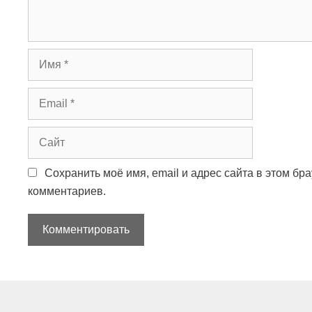
а
р
и
й
И
м
я
E
m
a
С
i
а
l
й
Сохранить моё имя, email и адрес сайта в этом б
т
комментариев.