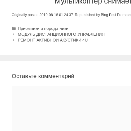
Мультикоптер снимае
Originally posted 2019-08-18 01:24:37. Republished by Blog Post Promote
Р
Приемники и передатчики
Н
у
МОДУЛЬ ДИСТАНЦИОННОГО УПРАВЛЕНИЯ
а
б
РЕМОНТ АКТИВНОЙ АКУСТИКИ 4U
в
р
и
и
г
к
а
и
ц
Оставьте комментарий
и
я
з
К
а
о
п
м
и
м
с
е
и
н
т