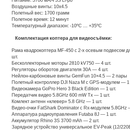
Питание: 3700 мА/ч 3S Li-po
Воздушные винты: 10х4.5
Полетный вес: 1700 грамм
Полетное время: 12 минут
Температурный диапазон: -10ºС … +35ºС
Комплектация коптера для видеосъёмки:
Рама квадрокоптера MF-450 с 2-х осевым подвесом 
шт.
Бесколлекторные моторы 2810 kV750 — 4 шт.
Регуляторы оборотов двигателя 30А — 4 шт.
Нейлон-карбоновые винты GemFun 10×4.5 — 2 пары
Полетный контроллер DJI Naza M c GPS-модулем — 1 
Видеокамера GoPro Hero 3 Black Edition — 1 шт.
Передатчик видео 5.8GHz 600 mW Tx — 1 шт.
Комлект антенн «клевер» 5.8 GHz — 1 шт.
Видео-очки FatShark Dominator с Rx-модулем 5.8GHz —
Аппаратура радиоуправления Futaba 8J — 1 шт.
Аккумулятор Rhino 3S 3700 mAh — 2 шт.
Зарядное устройство универсальное EV-Peak (12/220B