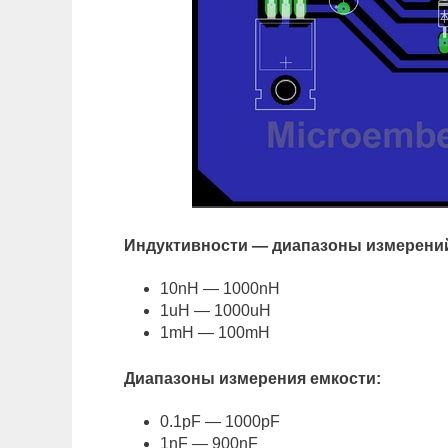
Индуктивности — диапазоны измерени
10nH — 1000nH
1uH — 1000uH
1mH — 100mH
Диапазоны измерения емкости:
0.1pF — 1000pF
1nF — 900nF