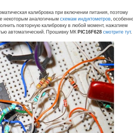
матическая калибровка при включении питания, поэтому
уще некоторым аналогичным
схемам индуктометров
, особенн
олнить повторную калибровку в любой момент, нажатием
стью автоматический. Прошивку МК
PIC16F628
смотрите тут
.