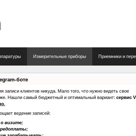
ппаратуры
Измерительные приборы
Приемники и пер
legram-боте
ния записи клиентов никуда. Мало того, что нужно видеть свое
 тоже. Нашли самый бюджетный и оптимальный вариант:
сервис V
но
.
рощает ведение записей:
о визите;
 предоплаты;
ьше зарабатывать;