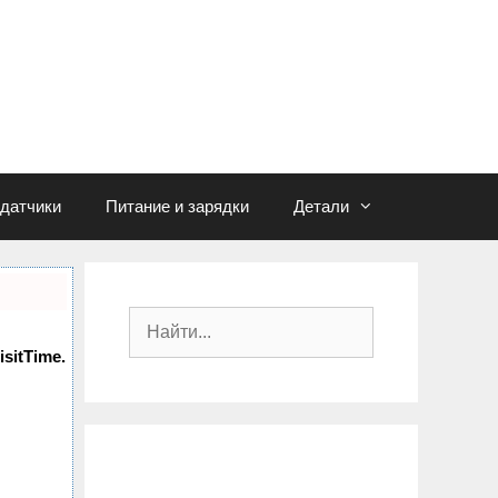
едатчики
Питание и зарядки
Детали
П
о
isitTime.
и
с
к
: