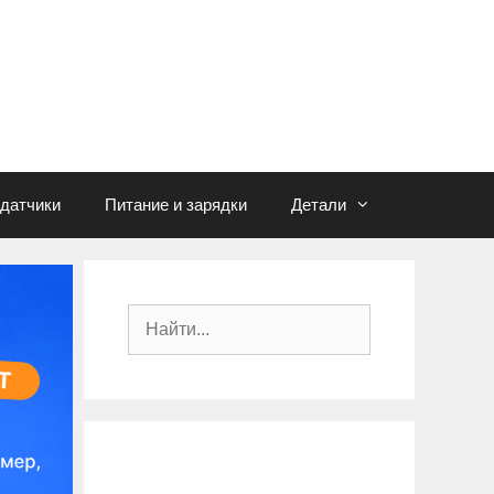
едатчики
Питание и зарядки
Детали
П
о
и
с
к
: