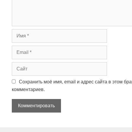
т
а
р
и
й
И
м
я
E
m
a
С
i
а
l
й
Сохранить моё имя, email и адрес сайта в этом б
т
комментариев.