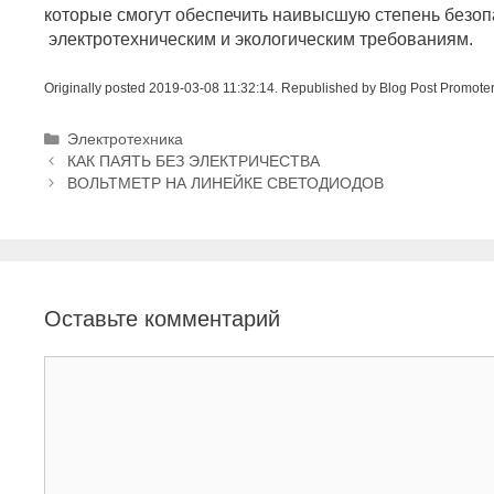
которые смогут обеспечить наивысшую степень безоп
электротехническим и экологическим требованиям.
Originally posted 2019-03-08 11:32:14. Republished by Blog Post Promote
Р
Электротехника
Н
у
КАК ПАЯТЬ БЕЗ ЭЛЕКТРИЧЕСТВА
а
б
ВОЛЬТМЕТР НА ЛИНЕЙКЕ СВЕТОДИОДОВ
в
р
и
и
г
к
а
и
ц
Оставьте комментарий
и
я
з
К
а
о
п
м
и
м
с
е
и
н