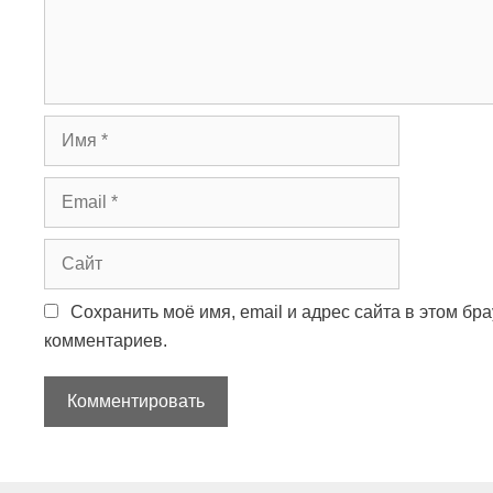
н
т
а
р
и
й
И
м
я
E
m
a
С
i
а
l
й
Сохранить моё имя, email и адрес сайта в этом б
т
комментариев.