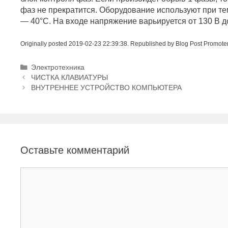
фаз не прекратится. Оборудование используют при 
— 40°С. На входе напряжение варьируется от 130 В д
Originally posted 2019-02-23 22:39:38. Republished by Blog Post Promote
Р
Электротехника
Н
у
ЧИСТКА КЛАВИАТУРЫ
а
б
ВНУТРЕННЕЕ УСТРОЙСТВО КОМПЬЮТЕРА
в
р
и
и
г
к
а
и
ц
Оставьте комментарий
и
я
з
К
а
о
п
м
и
м
с
е
и