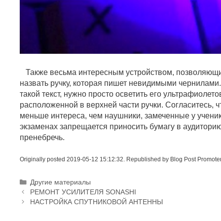
Также весьма интересным устройством, позволяющи
назвать ручку, которая пишет невидимыми чернилами. 
такой текст, нужно просто осветить его ультрафиолет
расположенной в верхней части ручки. Согласитесь, ч
меньше интереса, чем наушники, замеченные у ученик
экзаменах запрещается приносить бумагу в аудиторию
пренебречь.
Originally posted 2019-05-12 15:12:32. Republished by Blog Post Promote
Р
Другие материалы
Н
у
РЕМОНТ УСИЛИТЕЛЯ SONASHI
а
б
НАСТРОЙКА СПУТНИКОВОЙ АНТЕННЫ
в
р