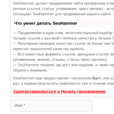
SeoHammer делает продвижение сайта прозрачным и пр
вечные ссылки, статьи, упоминания, пресс-релизы - ис
потенциал SeoHammer для продвижения вашего сайта.
Что умеет делать SeoHammer
— Продвижение в один клик, интеллектуальный подбор 
лучших ссылок с высокой степенью качества у лучших 
— Регулярная проверка качества ссылок по более чем 
пересчет показателей качества проекта.
— Все известные форматы ссылок: арендные ссылки, в
(упоминания, мнения, отзывы, статьи, пресс-релизы).
— SeoHammer покажет, где рост или падение, а также за
обратить внимание.
SeoHammer еще предоставляет технологию
Буст
, она 
раз, а первые результаты появляются уже в течение пер
Зарегистрироваться и Начать продвижение
И
м
я