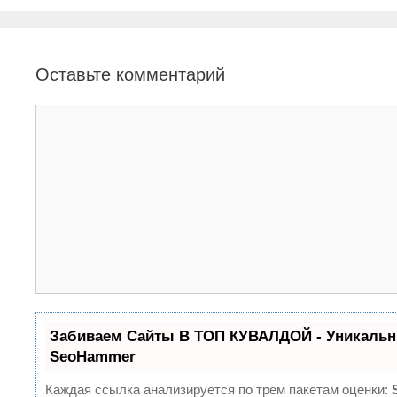
и
и
г
к
а
и
ц
Оставьте комментарий
и
я
з
К
а
о
п
м
и
м
с
е
и
н
т
а
р
и
й
Забиваем Сайты В ТОП КУВАЛДОЙ - Уникальн
SeoHammer
Каждая ссылка анализируется по трем пакетам оценки: