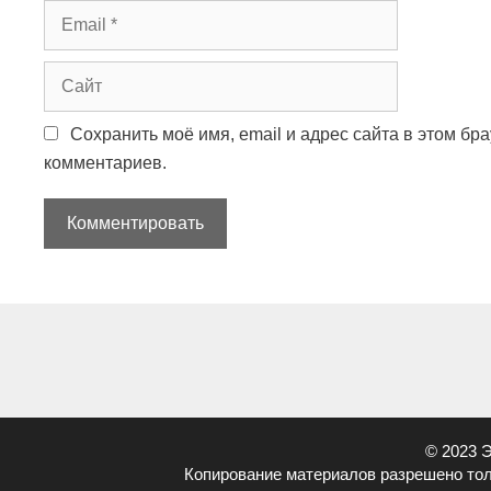
E
m
a
С
i
а
l
й
Сохранить моё имя, email и адрес сайта в этом б
т
комментариев.
© 2023 
Копирование материалов разрешено тол