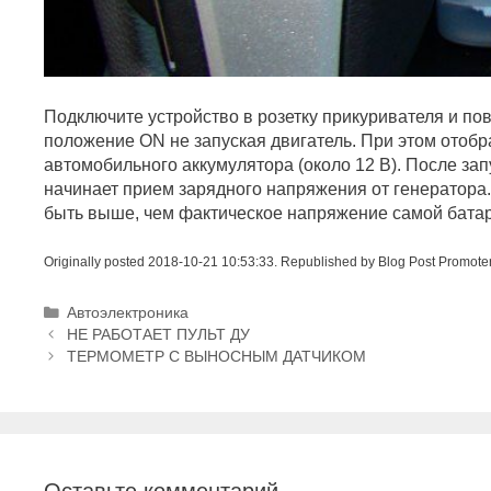
Подключите устройство в розетку прикуривателя и по
положение ON не запуская двигатель. При этом отоб
автомобильного аккумулятора (около 12 В). После зап
начинает прием зарядного напряжения от генератора
быть выше, чем фактическое напряжение самой батаре
Originally posted 2018-10-21 10:53:33. Republished by Blog Post Promote
Р
Автоэлектроника
Н
у
НЕ РАБОТАЕТ ПУЛЬТ ДУ
а
б
ТЕРМОМЕТР С ВЫНОСНЫМ ДАТЧИКОМ
в
р
и
и
г
к
а
и
ц
и