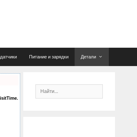
едатчики
Питание и зарядки
Детали
П
о
isitTime.
и
с
к
: