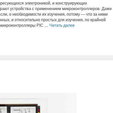
ересующихся электроникой, и конструирующих
ирают устройства с применением микроконтроллеров. Даже
сли, о необходимости их изучения, потому — что за ними
ных, и относительно простых для изучения, по крайней
ь микроконтроллеры PIC …
Читать далее
П
Р
О
Г
Р
А
М
М
И
Р
У
Е
М
С
U
N