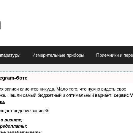
ппаратуры
Измерительные приборы
Приемники и пер
legram-боте
ния записи клиентов никуда. Мало того, что нужно видеть свое
 тоже. Нашли самый бюджетный и оптимальный вариант:
сервис V
но
.
рощает ведение записей:
о визите;
 предоплаты;
ьше зарабатывать;