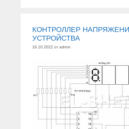
р
и
к
и
КОНТРОЛЛЕР НАПРЯЖЕНИЯ
УСТРОЙСТВА
16.10.2022
от
admin