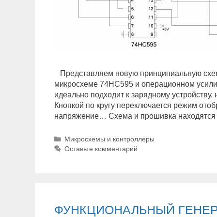
Представляем новую принципиальную схем
микросхеме 74HC595 и операционном усилит
идеально подходит к зарядному устройству,
Кнопкой по кругу переключается режим ото
напряжение… Схема и прошивка находятся
Р
Микросхемы и контроллеры
у
Оставьте комментарий
б
р
и
к
и
ФУНКЦИОНАЛЬНЫЙ ГЕНЕР