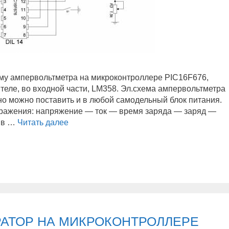
у ампервольтметра на микроконтроллере PIC16F676,
еле, во входной части, LM358. Эл.схема ампервольтметра
 но можно поставить и в любой самодельный блок питания.
бражения: напряжение — ток — время заряда — заряд —
 в …
Читать далее
К
О
Н
Т
Р
О
Л
Л
Е
АТОР НА МИКРОКОНТРОЛЛЕРЕ
Р