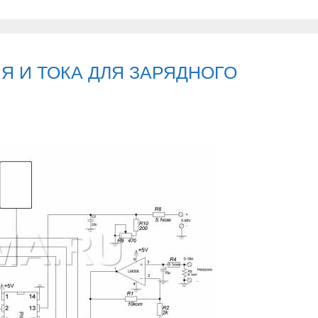
О
Ч
Н
Ы
 И ТОКА ДЛЯ ЗАРЯДНОГО
Е
Ч
А
С
Ы