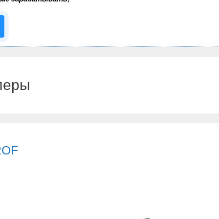
леры
ROF