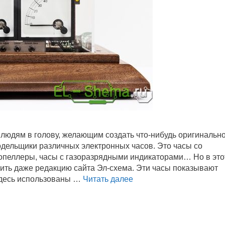
I
P
R
O
F
людям в голову, желающим создать что-нибудь оригинально
дельщики различных электронных часов. Это часы со
опеллеры, часы с газоразрядными индикаторами… Но в это
ить даже редакцию сайта Эл-схема. Эти часы показывают
Здесь использованы …
Читать далее
С
Т
Р
Е
Л