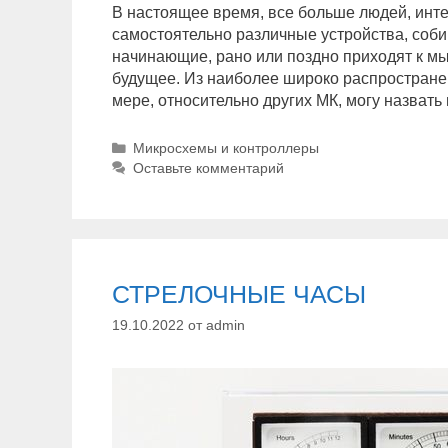
В настоящее время, все больше людей, инт
самостоятельно различные устройства, соб
начинающие, рано или поздно приходят к мы
будущее. Из наиболее широко распространен
мере, относительно других МК, могу назват
Р
Микросхемы и контроллеры
у
Оставьте комментарий
б
р
и
к
и
СТРЕЛОЧНЫЕ ЧАСЫ
19.10.2022
от
admin