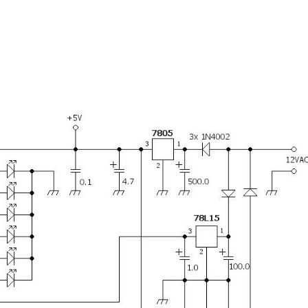
Н
А
П
Р
Я
Ж
Е
Н
И
Я
И
Т
О
К
А
Д
Л
Я
З
А