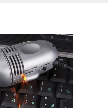
Н
Н
Е
Е
У
С
Т
Р
О
Й
С
Т
В
О
К
О
М
П
Ь
Ю
Т