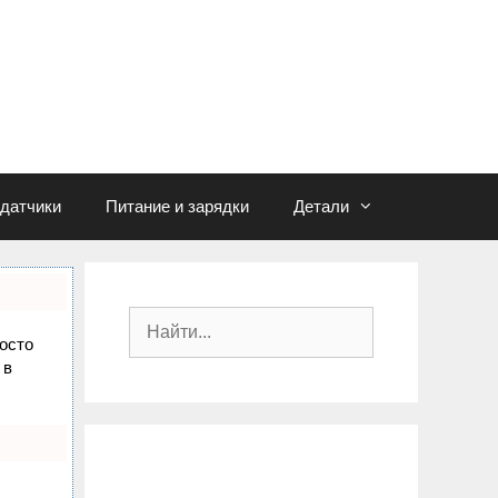
едатчики
Питание и зарядки
Детали
П
росто
о
 в
и
с
к
: