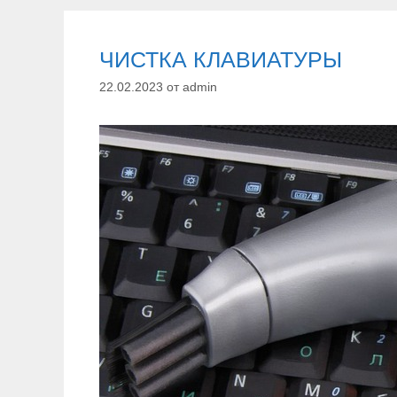
и
к
и
ЧИСТКА КЛАВИАТУРЫ
22.02.2023
от
admin