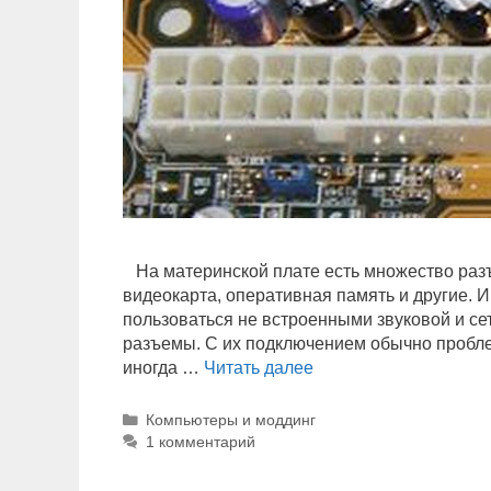
На материнской плате есть множество разъ
видеокарта, оперативная память и другие. И
пользоваться не встроенными звуковой и се
разъемы. С их подключением обычно проблем 
иногда …
Читать далее
Р
А
З
Р
Компьютеры и моддинг
Ъ
у
1 комментарий
Ё
б
р
М