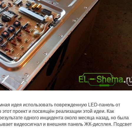
умная идея использовать поврежденную LED-панель от
о этот проект и посвящён реализации этой идеи. Как
результате одного инцидента около месяца назад, но была
тывает видеосигнал и внешняя панель ЖК-дисплея. Подсвет